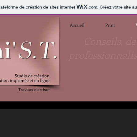
lateforme de création de sites internet
.com
. Créez votre site au
Accueil
Print
Conseils, de
professionnalis
Studio de création
ion imprimée et en ligne
Travaux d'artiste