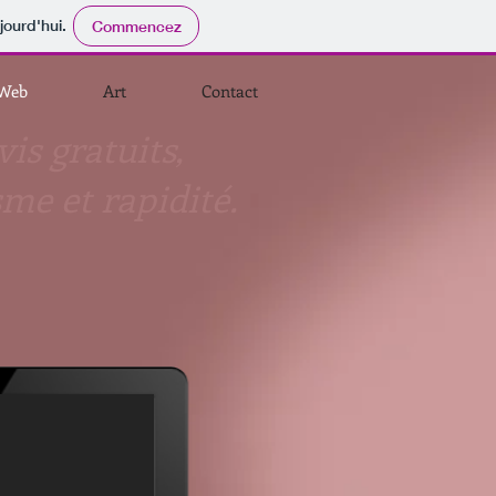
jourd'hui.
Commencez
Web
Art
Contact
vis gratuits,
me et rapidité.